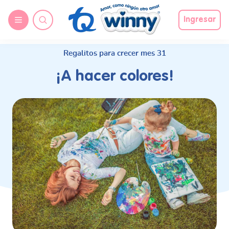
request nonas
Ingresar
Regalitos para crecer mes 31
¡A hacer colores!