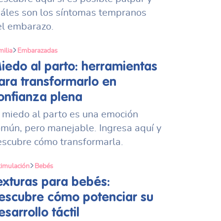
uáles son los síntomas tempranos
el embarazo.
milia
Embarazadas
iedo al parto: herramientas
ara transformarlo en
onfianza plena
l miedo al parto es una emoción
omún, pero manejable. Ingresa aquí y
escubre cómo transformarla.
timulación
Bebés
exturas para bebés:
escubre cómo potenciar su
esarrollo táctil