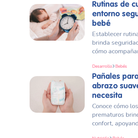
Rutinas de c
entorno segur
bebé
Establecer rutin
brinda segurida
cómo acompañar 
Desarrollo
Bebés
Pañales para
abrazo suav
necesita
Conoce cómo los
prematuros brin
confort, apoyand