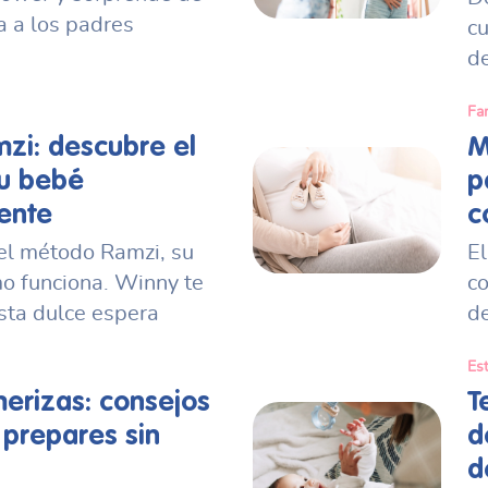
a a los padres
c
d
Fa
zi: descubre el
M
tu bebé
p
ente
c
el método Ramzi, su
E
mo funciona. Winny te
c
ta dulce espera
d
Es
erizas: consejos
T
 prepares sin
d
d