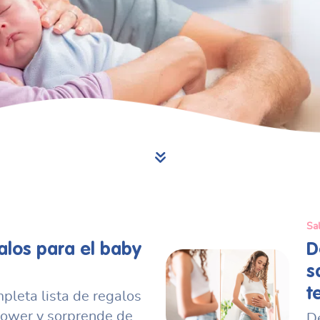
Sa
galos para el baby
D
s
t
pleta lista de regalos
hower y sorprende de
De