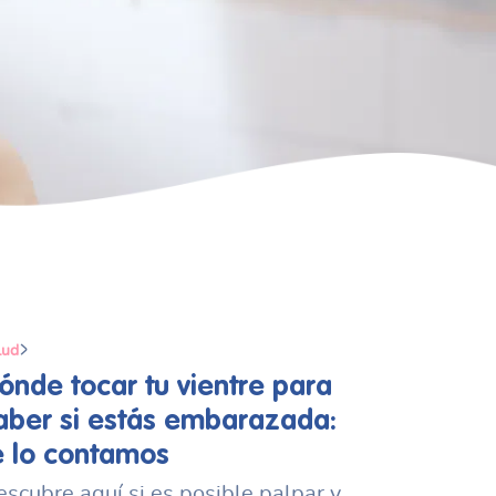
lud
ónde tocar tu vientre para
aber si estás embarazada:
e lo contamos
scubre aquí si es posible palpar y