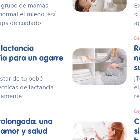
l grupo de mamás
E
normal el miedo, así
su
ips de cuidado.
a
De
 lactancia
R
ía para un agarre
n
s
star de tu bebé
¡T
écnicas de lactancia
el
tamente.
re
De
rolongada: una
C
 amor y salud
s