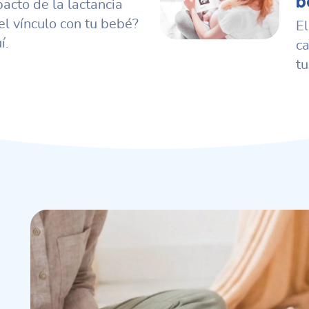
b
acto de la lactancia
l vínculo con tu bebé?
El
í.
c
tu