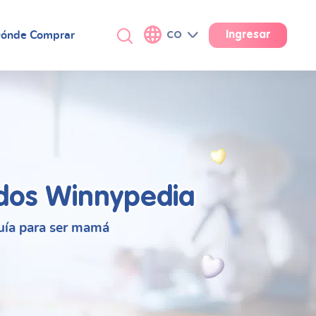
ónde Comprar
CO
Ingresar
dos Winnypedia
uía para ser mamá