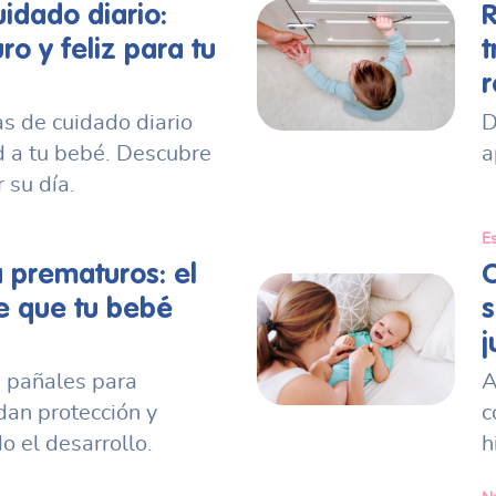
uidado diario:
R
o y feliz para tu
t
r
as de cuidado diario
D
d a tu bebé. Descubre
a
su día.
Es
 prematuros: el
C
e que tu bebé
s
j
 pañales para
A
dan protección y
c
o el desarrollo.
h