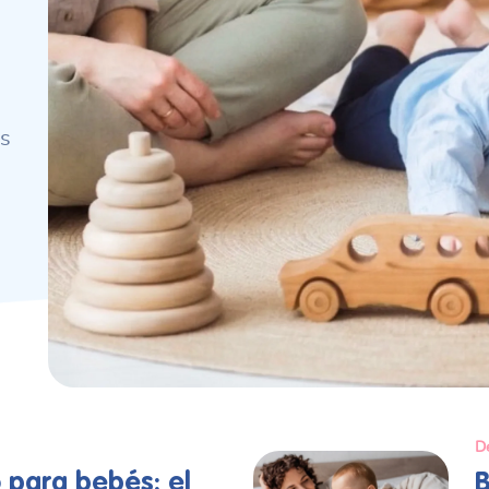
és
De
 para bebés: el
B