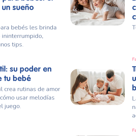
 un sueño
c
c
para bebés les brinda
T
 ininterrumpido,
nos tips.
Fa
il: su poder en
T
e tu bebé
u
il crea rutinas de amor
 cómo usar melodías
L
l juego.
n
a
Fa