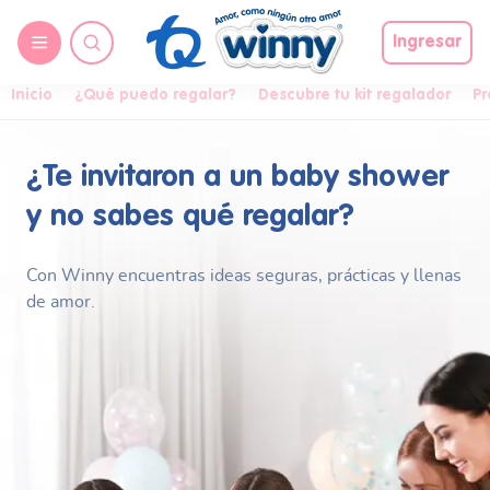
Ingresar
Inicio
¿Qué puedo regalar?
Descubre tu kit regalador
Pr
¿Te invitaron a un
baby shower
y no
sabes qué regalar?
Con Winny encuentras ideas seguras, prácticas y
llenas
de amor.