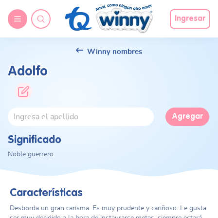
Ingresar
Winny nombres
Adolfo
Agregar
Significado
Noble guerrero
Características
Desborda un gran carisma. Es muy prudente y cariñoso. Le gusta
ser muy decidido a la hora de instaurarse metas, siempre estará