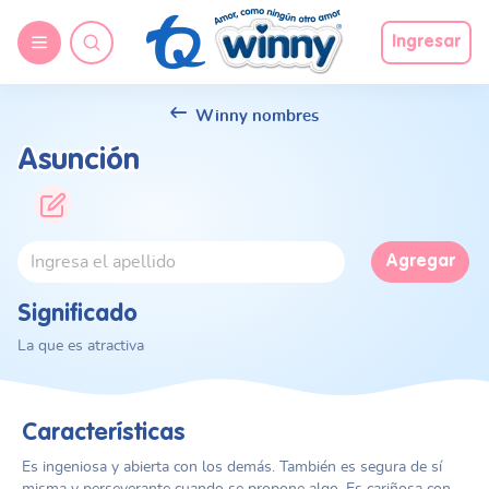
Ingresar
Winny nombres
Asunción
Agregar
Significado
La que es atractiva
Características
Es ingeniosa y abierta con los demás. También es segura de sí
misma y perseverante cuando se propone algo. Es cariñosa con