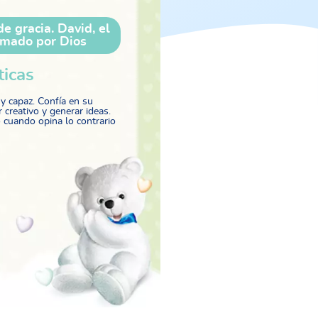
de gracia. David, el
amado por Dios
ticas
y capaz. Confía en su
r creativo y generar ideas.
o cuando opina lo contrario