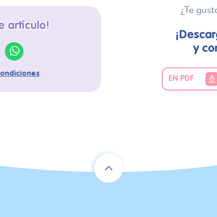
¿Te gust
 artículo!
¡Descar
y co
condiciones
EN PDF