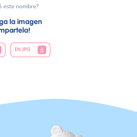
ó este nombre?
ga la imagen
mpartela!
EN JPG