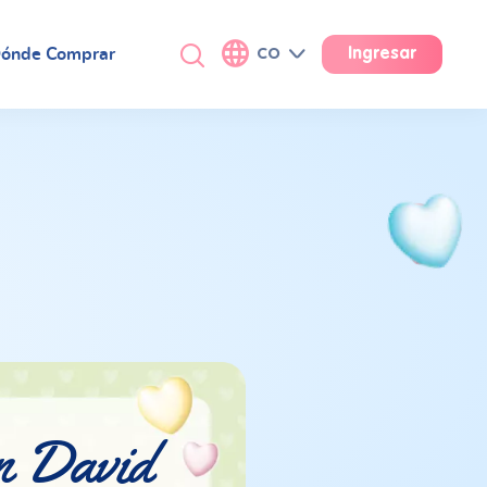
ónde Comprar
CO
Ingresar
n David