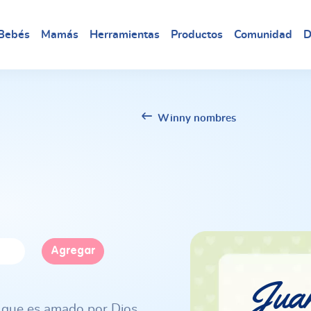
Bebés
Mamás
Herramientas
Productos
Comunidad
D
Winny nombres
Agregar
Jua
el que es amado por Dios