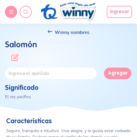
Ingresar
Winny nombres
Salomón
Agregar
Significado
El rey pacífico
Características
Seguro, tranquilo e intuitivo. Vive alegre, y le gusta estar rodeado
de su familia. Se hace ganar el cariño de los demás y suele