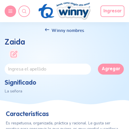
Ingresar
Winny nombres
Zaida
Agregar
Significado
La señora
Características
Es respetuosa, organizada, práctica y racional. Le gusta ser
creativa para conseguir lo que quiere, es muy cordial y cariñosa