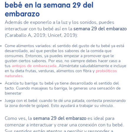
bebé en la
semana 29 del
embarazo
Además de exponerlo a la luz y los sonidos, puedes
interactuar con tu bebé así en la
semana 29 del embarazo
(Caraballo A, 2019; Unicef, 2019):
Come alimentos variados: el sentido del gusto de tu bebé ya está
desarrollado, así que percibe los sabores de la comida que
consumes. Entonces, ya puedes empezar a promover que le
gusten ciertos sabores. Por eso, no siempre debes hacer caso a
tus
antojos de embarazada
. Aliméntate saludablemente e incluye
en tu dieta frutas, verduras, alimentos con fibra y
probióticos
naturales
.
Acaricia tu barriga: tu bebé ya tiene desarrollado el sentido del
tacto. Cuando masajeas tu barriga, le generas una sensación de
bienestar
Juega con el bebé: cuando te dé una patada, contesta presionando
la zona donde te golpeó. Esto ayudará a trabajar su vínculo.
Como ves, la
semana 29 del embarazo
es ideal para
comenzar a interactuar y crear una conexión con tu bebé.
Sus sentidos están atentos a percibir y responder a