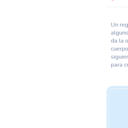
Un reg
alguno
da la 
cuerpo
siguie
para c