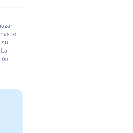
lizar
ñas le
 su
 La
ción