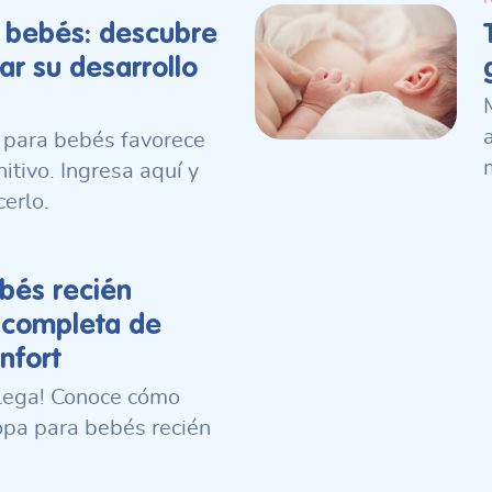
a bebés: descubre
r su desarrollo
 para bebés favorece
itivo. Ingresa aquí y
erlo.
bés recién
 completa de
nfort
llega! Conoce cómo
ropa para bebés recién