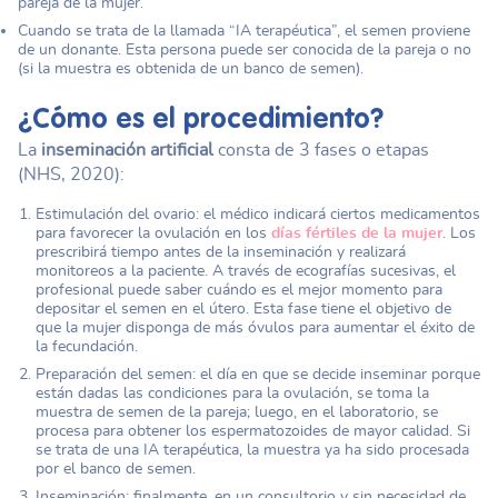
pareja de la mujer.
Cuando se trata de la llamada “IA terapéutica”, el semen proviene
de un donante. Esta persona puede ser conocida de la pareja o no
(si la muestra es obtenida de un banco de semen).
¿Cómo es el procedimiento?
La
inseminación artificial
consta de 3 fases o etapas
(NHS, 2020):
Estimulación del ovario: el médico indicará ciertos medicamentos
para favorecer la ovulación en los
días fértiles de la mujer
. Los
prescribirá tiempo antes de la inseminación y realizará
monitoreos a la paciente. A través de ecografías sucesivas, el
profesional puede saber cuándo es el mejor momento para
depositar el semen en el útero. Esta fase tiene el objetivo de
que la mujer disponga de más óvulos para aumentar el éxito de
la fecundación.
Preparación del semen: el día en que se decide inseminar porque
están dadas las condiciones para la ovulación, se toma la
muestra de semen de la pareja; luego, en el laboratorio, se
procesa para obtener los espermatozoides de mayor calidad. Si
se trata de una IA terapéutica, la muestra ya ha sido procesada
por el banco de semen.
Inseminación: finalmente, en un consultorio y sin necesidad de