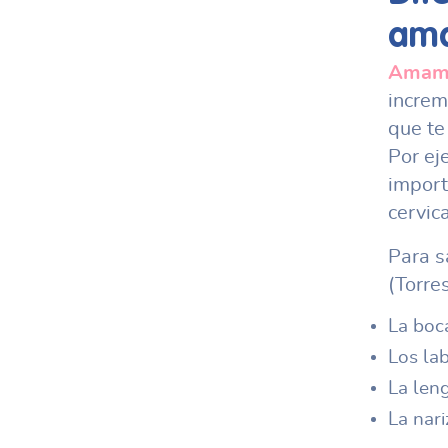
am
Amam
increm
que te
Por ej
import
cervica
Para s
(Torre
La boca
Los lab
La len
La nari