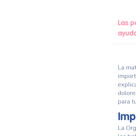
Las p
ayuda
La mat
import
explic
dolore
para t
Imp
La Org