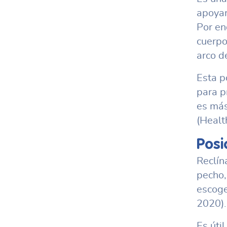
apoyar
Por en
cuerpo
arco d
Esta p
para p
es más
(Healt
Posi
Reclín
pecho,
escoge
2020).
Es úti