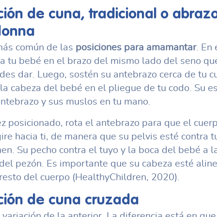
ción de cuna, tradicional o abraz
onna
más común de las
posiciones para amamantar
. En 
a tu bebé en el brazo del mismo lado del seno qu
des dar. Luego, sostén su antebrazo cerca de tu c
la cabeza del bebé en el pliegue de tu codo. Su e
antebrazo y sus muslos en tu mano.
z posicionado, rota el antebrazo para que el cuer
ire hacia ti, de manera que su pelvis esté contra t
n. Su pecho contra el tuyo y la boca del bebé a l
 del pezón. Es importante que su cabeza esté alin
 resto del cuerpo (HealthyChildren, 2020).
ción de cuna cruzada
 variación de la anterior. La diferencia está en que