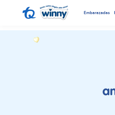
request nonas
Embarazadas
a