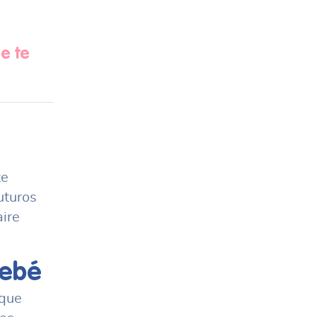
e te
te
uturos
ire
bebé
 que