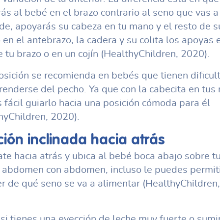
ás al bebé en el brazo contrario al seno que vas a
de, apoyarás su cabeza en tu mano y el resto de s
 en el antebrazo, la cadera y su colita los apoyas 
e tu brazo o en un cojín (HealthyChildren, 2020).
osición se recomienda en bebés que tienen dificul
renderse del pecho. Ya que con la cabecita en tu
 fácil guiarlo hacia una posición cómoda para él
hyChildren, 2020).
ción inclinada hacia atrás
ate hacia atrás y ubica al bebé boca abajo sobre t
 abdomen con abdomen, incluso le puedes permiti
r de qué seno se va a alimentar (HealthyChildren,
l si tienes una eyección de leche muy fuerte o sumi