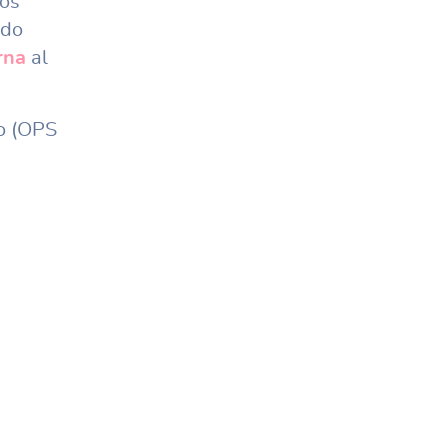
los
ndo
rna
al
lo (OPS