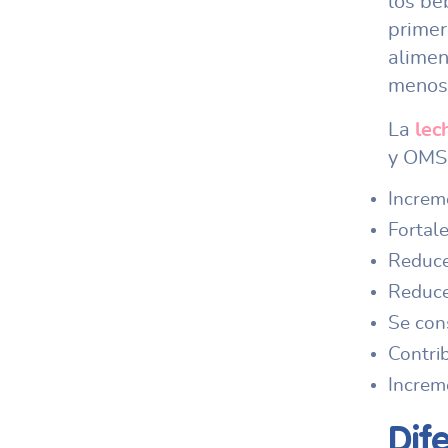
los be
primer
alimen
menos 
La
lec
y OMS, 
Increme
Fortal
Reduce
Reduce
Se cons
Contri
Increm
Dif