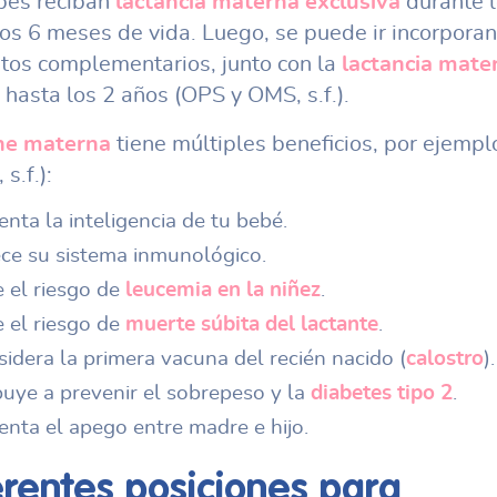
bés reciban
lactancia materna exclusiva
durante 
os 6 meses de vida. Luego, se puede ir incorpora
tos complementarios, junto con la
lactancia mate
hasta los 2 años (OPS y OMS, s.f.).
he materna
tiene múltiples beneficios, por ejemp
s.f.):
nta la inteligencia de tu bebé.
ece su sistema inmunológico.
 el riesgo de
leucemia en la niñez
.
 el riesgo de
muerte súbita del lactante
.
idera la primera vacuna del recién nacido (
calostro
).
buye a prevenir el sobrepeso y la
diabetes tipo 2
.
enta el apego entre madre e hijo.
erentes
posiciones para