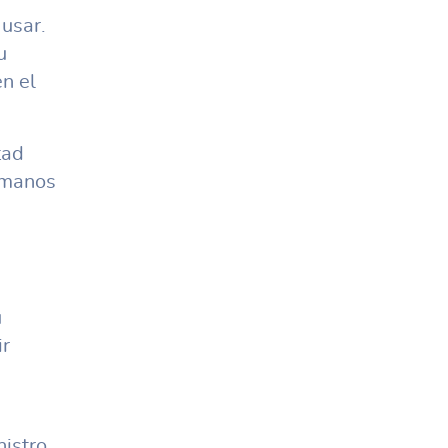
 usar.
u
en el
tad
s manos
u
r
nistro