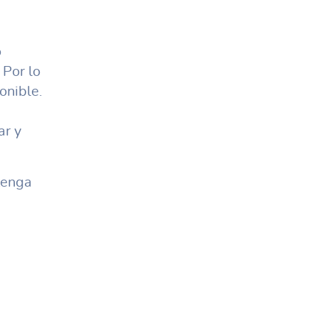
o
. Por lo
onible.
ar y
tenga