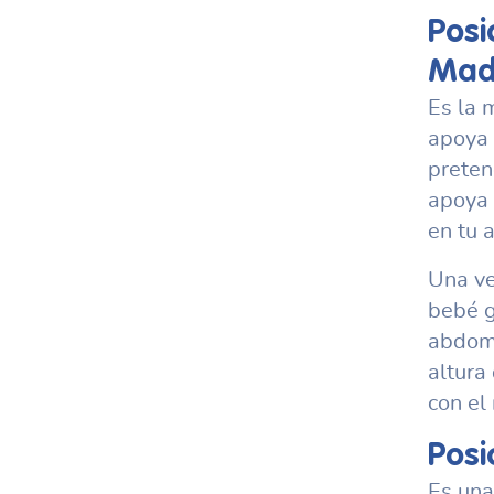
Posi
Mad
Es la 
apoya 
preten
apoya 
en tu 
Una ve
bebé g
abdome
altura
con el
Posi
Es una