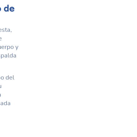
o de
esta,
e
uerpo y
spalda
po del
u
a
eada