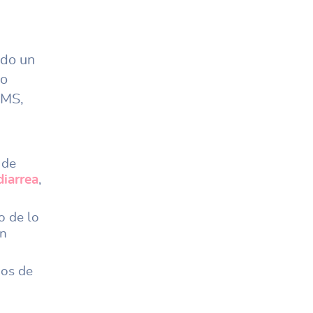
ndo un
do
OMS,
 de
diarrea
,
o de lo
ón
nos de