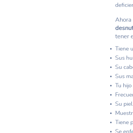
deficie
Ahora 
desnutr
tener 
Tiene u
Sus hu
Su cabe
Sus ma
Tu hijo
Frecue
Su piel
Muestr
Tiene 
Se enf