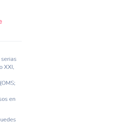
e
 serias
o XXI,
 (OMS;
sos en
puedes