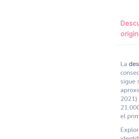
Descu
origi
La
des
consec
sigue 
aproxi
2021).
21.000
el pri
Explor
identif