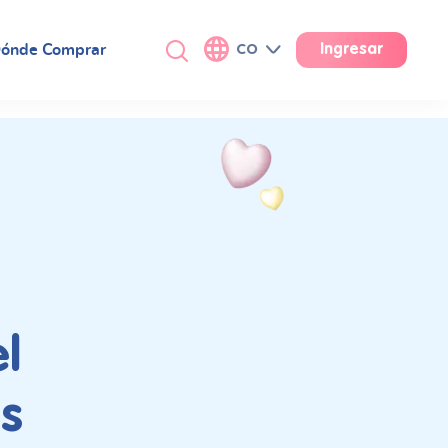
ónde Comprar
CO
Ingresar
l
os