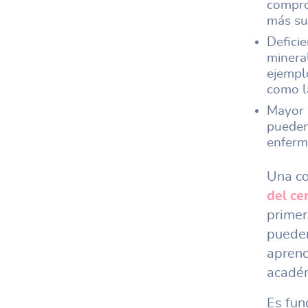
compro
más su
Deficie
minera
ejemplo
como la
Mayor 
pueden
enferm
Una co
del ce
primer
pueden
aprend
académ
Es fun