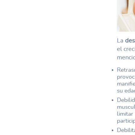
La
des
el cre
mencio
Retraso
provoca
manifi
su eda
Debili
muscul
limitar
partici
Debilit