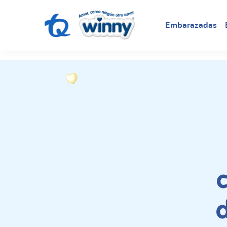
request nonas
Embarazadas
d