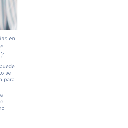
ias en
te
):
 puede
to se
o para
sa
de
mo