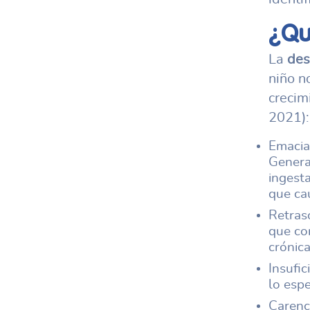
¿Qu
La
des
niño n
crecim
2021):
Emaciac
General
ingest
que ca
Retras
que cor
crónica
Insufic
lo esp
Carenci