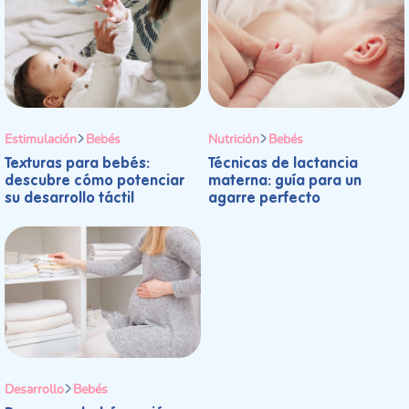
Estimulación
Bebés
Nutrición
Bebés
Texturas para bebés:
Técnicas de lactancia
descubre cómo potenciar
materna: guía para un
su desarrollo táctil
agarre perfecto
Desarrollo
Bebés