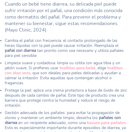
Cuando un bebé tiene diarrea, su delicada piel puede
sufrir irritación por el pañal, una condición más conocida
como dermatitis del pañal. Para prevenir el problema y
mantener su bienestar, sigue estas recomendaciones
(Mayo Clinic, 2024):
Cambia el pañal con frecuencia: el contacto prolongado de las
heces líquidas con la piel puede causar irritación. Reemplaza el
pañal con diarrea
tan pronto como sea necesario y utiliza pañales
para piel sensible.
Limpieza suave y cuidadosa: limpia su colita con agua tibia y un
jabón suave. Si prefieres usar
toallitas para bebé
, elige
toallitas
con aloe vera
, que son ideales para pieles delicadas y ayudan a
calmar la irritación. Evita aquellas que contengan alcohol o
fragancias.
Protege la piel: aplica una crema protectora a base de óxido de zinc
después de cada cambio de pañal. Este tipo de producto crea una
barrera que protege contra la humedad y reduce el riesgo de
irritación.
Gestión adecuada de los pañales: para evitar la propagación de
olores y mantener un ambiente limpio, desecha los
pañales con
diarrea
en un recipiente adecuado, como una
basura para pañales
.
Esto es especialmente importante durante episodios de diarrea, ya