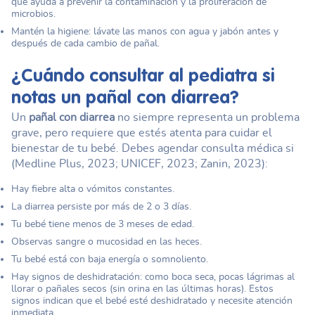
que ayuda a prevenir la contaminación y la proliferación de
microbios.
Mantén la higiene: lávate las manos con agua y jabón antes y
después de cada cambio de pañal.
¿Cuándo consultar al pediatra si
notas un
pañal con diarrea
?
Un
pañal con diarrea
no siempre representa un problema
grave, pero requiere que estés atenta para cuidar el
bienestar de tu bebé. Debes agendar consulta médica si
(Medline Plus, 2023; UNICEF, 2023; Zanin, 2023):
Hay fiebre alta o vómitos constantes.
La diarrea persiste por más de 2 o 3 días.
Tu bebé tiene menos de 3 meses de edad.
Observas sangre o mucosidad en las heces.
Tu bebé está con baja energía o somnoliento.
Hay signos de deshidratación: como boca seca, pocas lágrimas al
llorar o pañales secos (sin orina en las últimas horas). Estos
signos indican que el bebé esté deshidratado y necesite atención
inmediata.